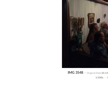
IMG 3548
·
Original Date
23.11
1/100s ·
A