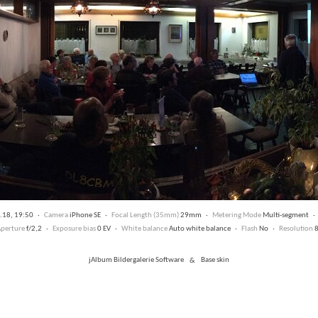
.18, 19:50 ·
Camera
iPhone SE ·
Focal Length (35mm)
29mm ·
Metering Mode
Multi-segment 
perture
f/2,2 ·
Exposure bias
0 EV ·
White balance
Auto white balance ·
Flash
No ·
Resolution
8
jAlbum Bildergalerie Software
&
Base skin