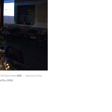
·
ISO Equivalent
800 ·
Exposure Time
676 x 3950