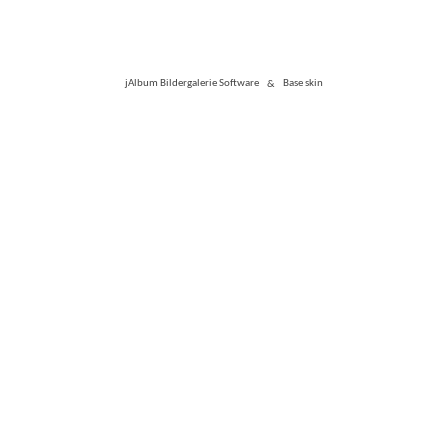
jAlbum Bildergalerie Software
&
Base skin