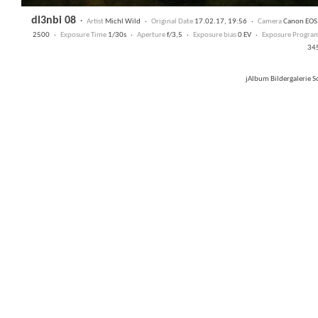
dl3nbi 08
·
Artist
Michl Wild ·
Original Date
17.02.17, 19:56 ·
Camera
Canon EO
2500 ·
Exposure Time
1/30s ·
Aperture
f/3,5 ·
Exposure bias
0 EV ·
Exposure Progra
34
jAlbum Bildergalerie 