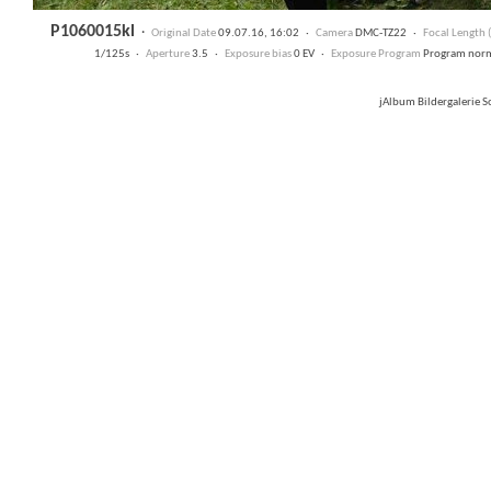
P1060015kl
·
Original Date
09.07.16, 16:02 ·
Camera
DMC-TZ22 ·
Focal Length
1/125s ·
Aperture
3.5 ·
Exposure bias
0 EV ·
Exposure Program
Program nor
jAlbum Bildergalerie 