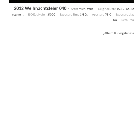
2012 Weihnachtsfeier 040
·
Artist
Michl Wild ·
Original Date
15.12.12, 2
segment ·
ISO Equivalent
5000 ·
Exposure Time
1/50s ·
Aperture
f/5,0 ·
Exposure bias
No ·
Resoluti
jAlbum Bildergalerie 