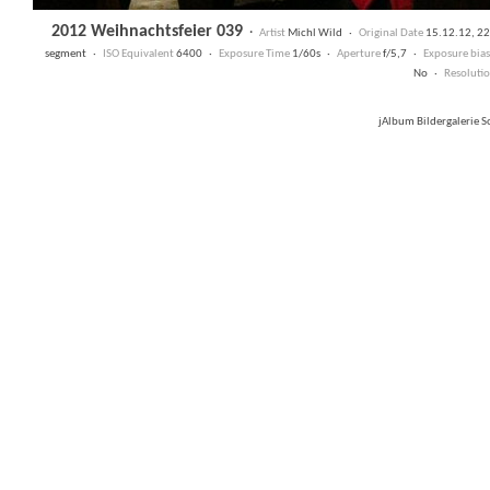
2012 Weihnachtsfeier 039
·
Artist
Michl Wild ·
Original Date
15.12.12, 2
segment ·
ISO Equivalent
6400 ·
Exposure Time
1/60s ·
Aperture
f/5,7 ·
Exposure bias
No ·
Resoluti
jAlbum Bildergalerie 