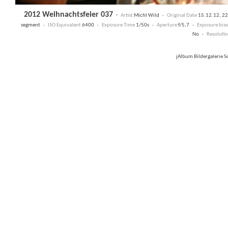
2012 Weihnachtsfeier 037
·
Artist
Michl Wild ·
Original Date
15.12.12, 2
segment ·
ISO Equivalent
6400 ·
Exposure Time
1/50s ·
Aperture
f/5,7 ·
Exposure bias
No ·
Resoluti
jAlbum Bildergalerie 