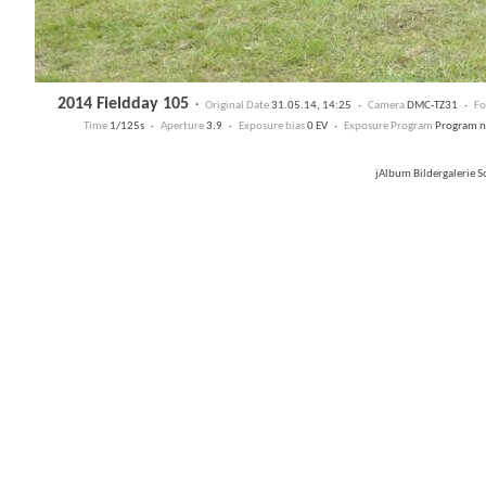
2014 Fieldday 105
·
Original Date
31.05.14, 14:25 ·
Camera
DMC-TZ31 ·
Fo
Time
1/125s ·
Aperture
3.9 ·
Exposure bias
0 EV ·
Exposure Program
Program 
jAlbum Bildergalerie 