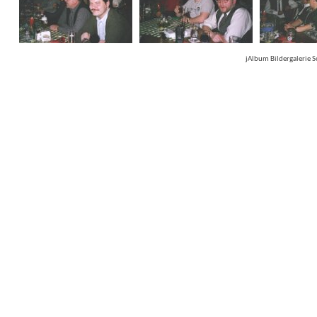
jAlbum Bildergalerie 