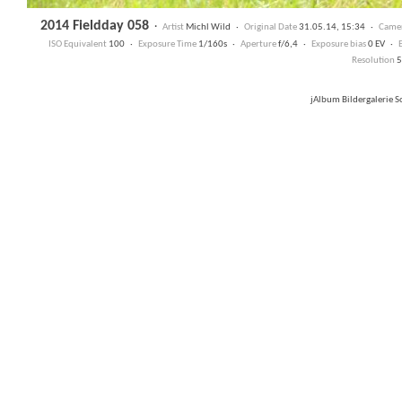
2014 Fieldday 058
·
Artist
Michl Wild ·
Original Date
31.05.14, 15:34 ·
Came
ISO Equivalent
100 ·
Exposure Time
1/160s ·
Aperture
f/6,4 ·
Exposure bias
0 EV ·
Resolution
5
jAlbum Bildergalerie 