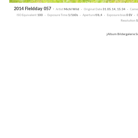
2014 Fieldday 057
·
Artist
Michl Wild ·
Original Date
31.05.14, 15:34 ·
Came
ISO Equivalent
100 ·
Exposure Time
1/160s ·
Aperture
f/6,4 ·
Exposure bias
0 EV ·
Resolution
5
jAlbum Bildergalerie 