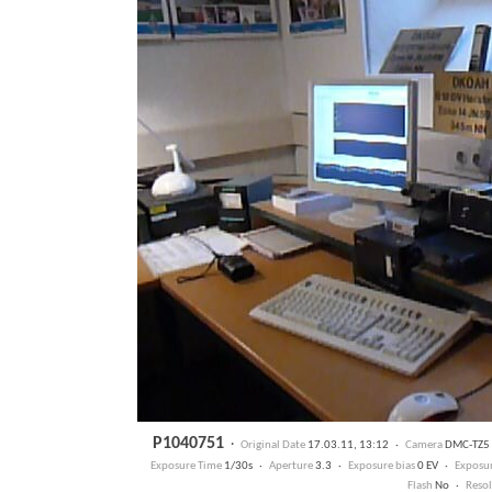
P1040751
·
Original Date
17.03.11, 13:12 ·
Camera
DMC-TZ5
Exposure Time
1/30s ·
Aperture
3.3 ·
Exposure bias
0 EV ·
Exposu
Flash
No ·
Resol