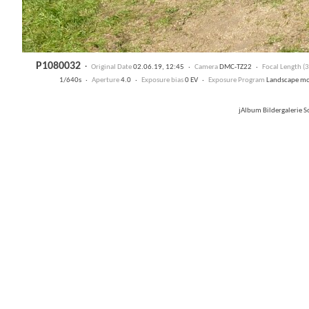
P1080032
·
Original Date
02.06.19, 12:45 ·
Camera
DMC-TZ22 ·
Focal Length 
1/640s ·
Aperture
4.0 ·
Exposure bias
0 EV ·
Exposure Program
Landscape m
jAlbum Bildergalerie 