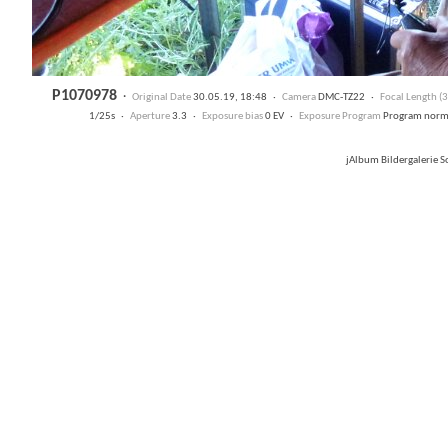
P1070978
·
Original Date
30.05.19, 18:48 ·
Camera
DMC-TZ22 ·
Focal Length 
1/25s ·
Aperture
3.3 ·
Exposure bias
0 EV ·
Exposure Program
Program nor
jAlbum Bildergalerie 