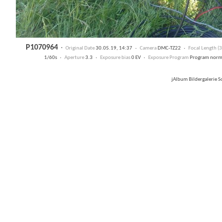
P1070964
·
Original Date
30.05.19, 14:37 ·
Camera
DMC-TZ22 ·
Focal Length 
1/60s ·
Aperture
3.3 ·
Exposure bias
0 EV ·
Exposure Program
Program nor
jAlbum Bildergalerie 