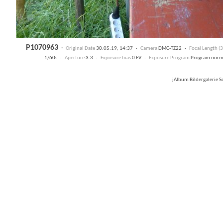
P1070963
·
Original Date
30.05.19, 14:37 ·
Camera
DMC-TZ22 ·
Focal Length 
1/60s ·
Aperture
3.3 ·
Exposure bias
0 EV ·
Exposure Program
Program nor
jAlbum Bildergalerie 