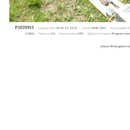
P1070951
·
Original Date
30.05.19, 12:07 ·
Camera
DMC-TZ22 ·
Focal Length 
1/400s ·
Aperture
4.0 ·
Exposure bias
0 EV ·
Exposure Program
Program nor
jAlbum Bildergalerie 