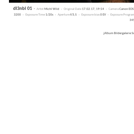
dl3nbi 01
·
Artist
Michl Wild ·
Original Date
17.02.17, 19:54 ·
Camera
Canon EO
3200 ·
Exposure Time
1/20s ·
Aperture
f/3,5 ·
Exposure bias
0 EV ·
Exposure Progra
34
jAlbum Bildergalerie 