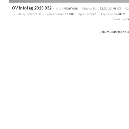
OV-Infotag 2013 032
·
Artist
Michl Wild ·
Original Date
22.06.13, 09:03 ·
Ca
·
ISO Equivalent
100 ·
Exposure Time
1/500s ·
Aperture
f/9,1 ·
Exposure bias
0 EV ·
Resolution
5
jAlbum Bildergalerie 