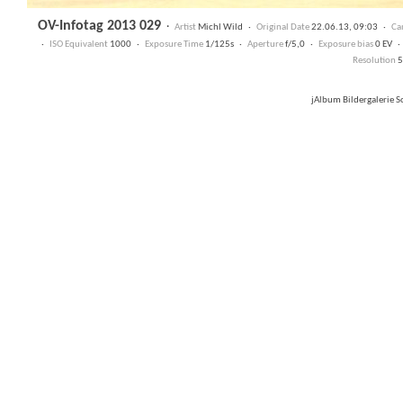
OV-Infotag 2013 029
·
Artist
Michl Wild ·
Original Date
22.06.13, 09:03 ·
Ca
·
ISO Equivalent
1000 ·
Exposure Time
1/125s ·
Aperture
f/5,0 ·
Exposure bias
0 EV 
Resolution
5
jAlbum Bildergalerie 