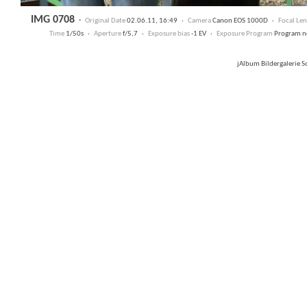
IMG 0708
·
Original Date
02.06.11, 16:49 ·
Camera
Canon EOS 1000D ·
Focal Le
Time
1/50s ·
Aperture
f/5,7 ·
Exposure bias
-1 EV ·
Exposure Program
Program 
jAlbum Bildergalerie 