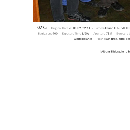
077a
·
Original Date
20.03.09, 22:41 ·
Camera
Canon EOS 350D D
Equivalent
400 ·
Exposure Time
1/60s ·
Aperture
f/3,5 ·
Exposure b
white balance ·
Flash
Flash fired, auto, r
jAlbum Bildergalerie 