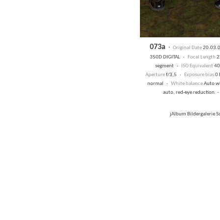
073a
·
Original Date
20.03.0
350D DIGITAL ·
Focal Length
2
segment ·
ISO Equivalent
40
Aperture
f/3,5 ·
Exposure bias
0 
normal ·
White balance
Auto w
auto, red-eye reduction 
jAlbum Bildergalerie 