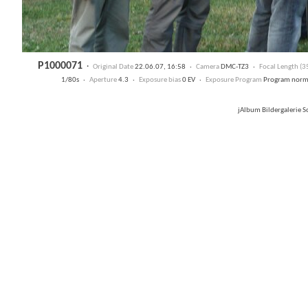
P1000071
·
Original Date
22.06.07, 16:58 ·
Camera
DMC-TZ3 ·
Focal Length (
1/80s ·
Aperture
4.3 ·
Exposure bias
0 EV ·
Exposure Program
Program nor
jAlbum Bildergalerie 