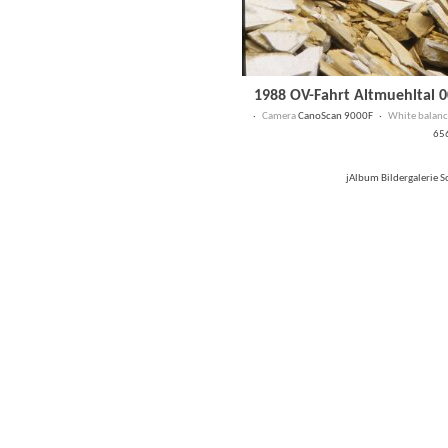
1988 OV-Fahrt Altmuehltal 
·
Camera
CanoScan 9000F ·
White balanc
65
jAlbum Bildergalerie 