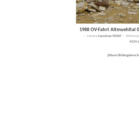
1988 OV-Fahrt Altmuehltal 
·
Camera
CanoScan 9000F ·
White ba
4224 x
jAlbum Bildergalerie 