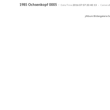
1985 Ochsenkopf 0005
·
Date/Time
2016:07:07 20:40:13 ·
Camera
jAlbum Bildergalerie 