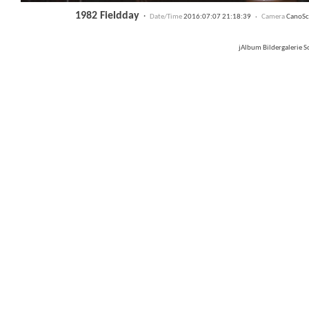
1982 Fieldday
·
Date/Time
2016:07:07 21:18:39 ·
Camera
CanoSc
jAlbum Bildergalerie 