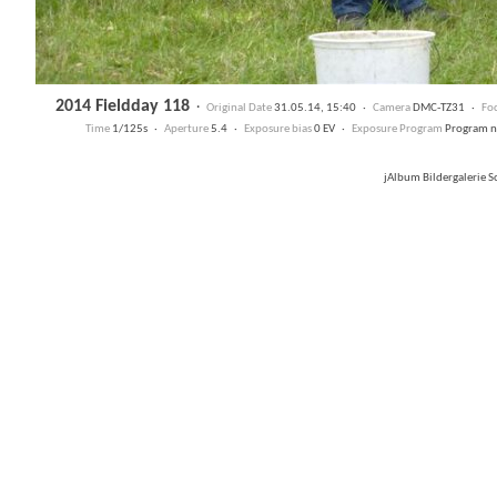
2014 Fieldday 118
·
Original Date
31.05.14, 15:40 ·
Camera
DMC-TZ31 ·
Foc
Time
1/125s ·
Aperture
5.4 ·
Exposure bias
0 EV ·
Exposure Program
Program 
jAlbum Bildergalerie 