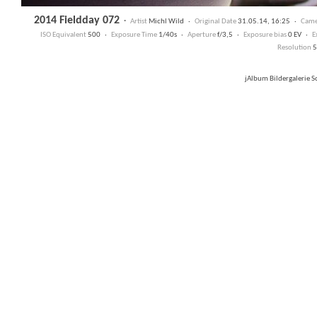
2014 Fieldday 072
·
Artist
Michl Wild ·
Original Date
31.05.14, 16:25 ·
Came
ISO Equivalent
500 ·
Exposure Time
1/40s ·
Aperture
f/3,5 ·
Exposure bias
0 EV ·
E
Resolution
5
jAlbum Bildergalerie 