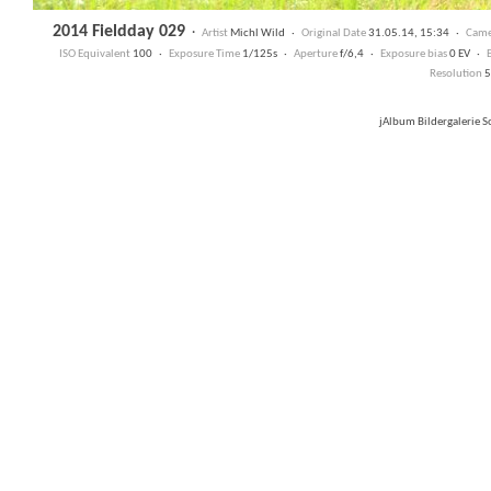
2014 Fieldday 029
·
Artist
Michl Wild ·
Original Date
31.05.14, 15:34 ·
Came
ISO Equivalent
100 ·
Exposure Time
1/125s ·
Aperture
f/6,4 ·
Exposure bias
0 EV ·
Resolution
5
jAlbum Bildergalerie 