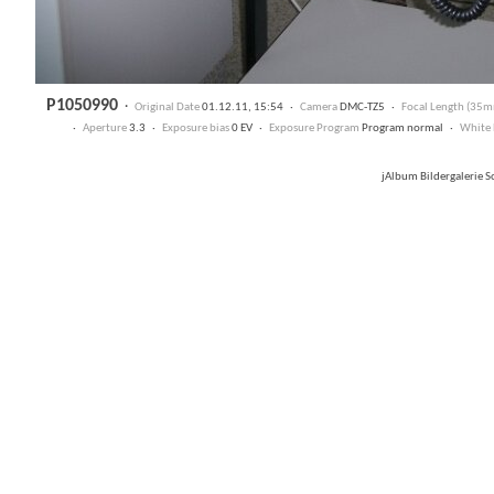
P1050990
·
Original Date
01.12.11, 15:54 ·
Camera
DMC-TZ5 ·
Focal Length (35
·
Aperture
3.3 ·
Exposure bias
0 EV ·
Exposure Program
Program normal ·
White 
jAlbum Bildergalerie 