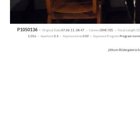
P1050136
·
Original Date
07.06.11, 08:47 ·
Camera
DMC-TZ5 ·
Focal Length (
1/25s ·
Aperture
3.3 ·
Exposure bias
0 EV ·
Exposure Program
Program nor
jAlbum Bildergalerie 