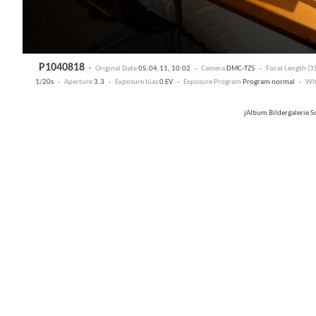
P1040818
·
Original Date
05.04.11, 10:02 ·
Camera
DMC-TZ5 ·
Focal Length (
1/20s ·
Aperture
3.3 ·
Exposure bias
0 EV ·
Exposure Program
Program normal ·
Whi
jAlbum Bildergalerie 