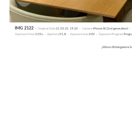
IMG 2122
·
Original Date
21.03.25, 19:20 ·
Camera
iPhone SE (2nd generation) 
Exposure Time
1/25s ·
Aperture
f/1,8 ·
Exposure bias
0 EV ·
Exposure Program
Progr
jAlbum Bildergalerie 