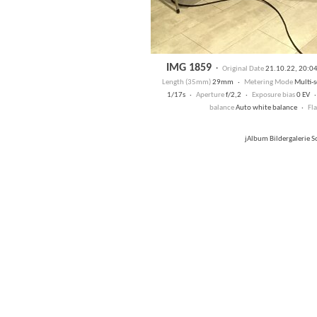
IMG 1859
·
Original Date
21.10.22, 20:0
Length (35mm)
29mm ·
Metering Mode
Multi-
1/17s ·
Aperture
f/2,2 ·
Exposure bias
0 EV 
balance
Auto white balance ·
Fl
jAlbum Bildergalerie 