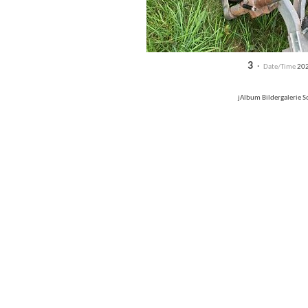
3
·
Date/Time
202
jAlbum Bildergalerie 