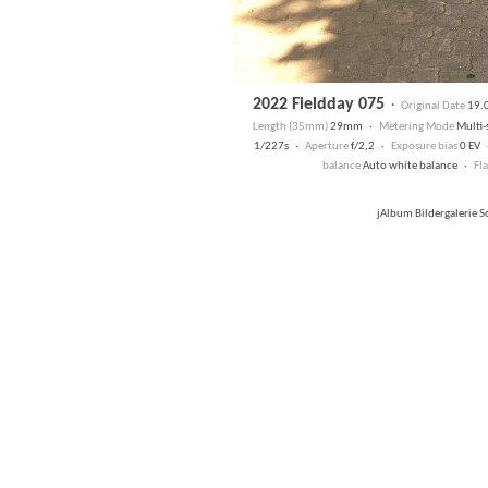
2022 Fieldday 075
·
Original Date
19.
Length (35mm)
29mm ·
Metering Mode
Multi
1/227s ·
Aperture
f/2,2 ·
Exposure bias
0 EV
balance
Auto white balance ·
Fl
jAlbum Bildergalerie 