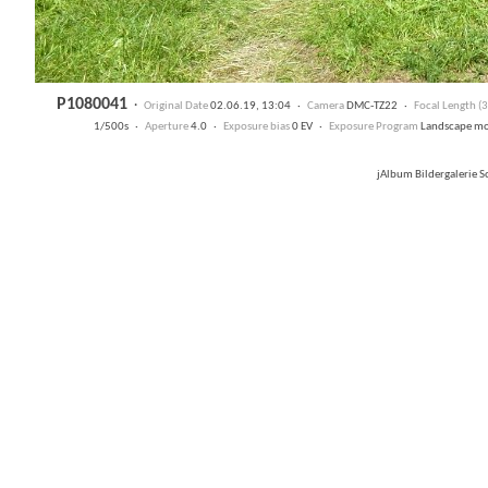
P1080041
·
Original Date
02.06.19, 13:04 ·
Camera
DMC-TZ22 ·
Focal Length 
1/500s ·
Aperture
4.0 ·
Exposure bias
0 EV ·
Exposure Program
Landscape m
jAlbum Bildergalerie 