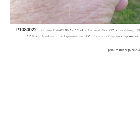
P1080022
·
Original Date
01.06.19, 19:24 ·
Camera
DMC-TZ22 ·
Focal Length 
1/100s ·
Aperture
3.3 ·
Exposure bias
0 EV ·
Exposure Program
Program nor
jAlbum Bildergalerie 