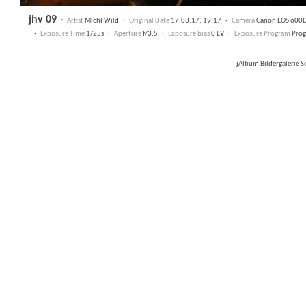
jhv 09
·
Artist
Michl Wild ·
Original Date
17.03.17, 19:17 ·
Camera
Canon EOS 600
·
Exposure Time
1/25s ·
Aperture
f/3,5 ·
Exposure bias
0 EV ·
Exposure Program
Prog
jAlbum Bildergalerie 