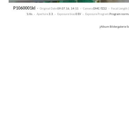
P1060001kl
·
Original Date
09.07.16, 14:11 ·
Camera
DMC-TZ22 ·
Focal Length
1/6s ·
Aperture
3.3 ·
Exposure bias
0 EV ·
Exposure Program
Program norm
jAlbum Bildergalerie 