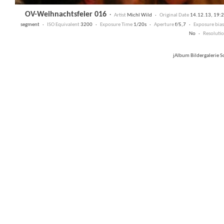
OV-Weihnachtsfeier 016
·
Artist
Michl Wild ·
Original Date
14.12.13, 19:
segment ·
ISO Equivalent
3200 ·
Exposure Time
1/20s ·
Aperture
f/5,7 ·
Exposure bias
No ·
Resoluti
jAlbum Bildergalerie 