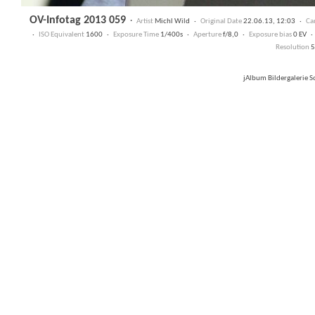
OV-Infotag 2013 059
·
Artist
Michl Wild ·
Original Date
22.06.13, 12:03 ·
Ca
·
ISO Equivalent
1600 ·
Exposure Time
1/400s ·
Aperture
f/8,0 ·
Exposure bias
0 EV 
Resolution
5
jAlbum Bildergalerie 