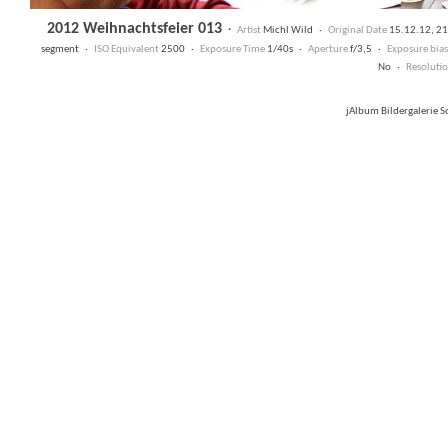
2012 Weihnachtsfeier 013
·
Artist
Michl Wild ·
Original Date
15.12.12, 2
segment ·
ISO Equivalent
2500 ·
Exposure Time
1/40s ·
Aperture
f/3,5 ·
Exposure bias
No ·
Resoluti
jAlbum Bildergalerie 