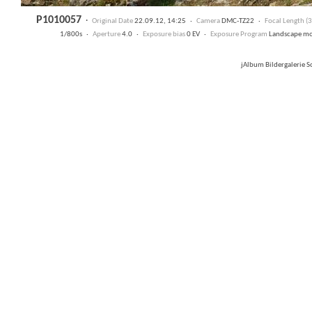
P1010057
·
Original Date
22.09.12, 14:25 ·
Camera
DMC-TZ22 ·
Focal Length 
1/800s ·
Aperture
4.0 ·
Exposure bias
0 EV ·
Exposure Program
Landscape m
jAlbum Bildergalerie 