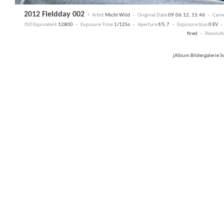
2012 Fieldday 002
·
Artist
Michl Wild ·
Original Date
09.06.12, 15:46 ·
Came
ISO Equivalent
12800 ·
Exposure Time
1/125s ·
Aperture
f/5,7 ·
Exposure bias
0 EV 
fired ·
Resoluti
jAlbum Bildergalerie 