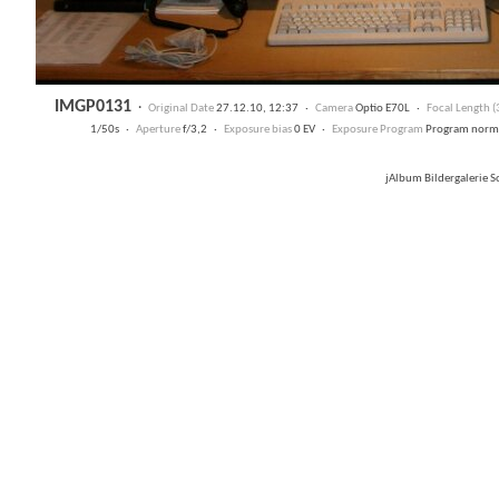
IMGP0131
·
Original Date
27.12.10, 12:37 ·
Camera
Optio E70L ·
Focal Length 
1/50s ·
Aperture
f/3,2 ·
Exposure bias
0 EV ·
Exposure Program
Program norm
jAlbum Bildergalerie 