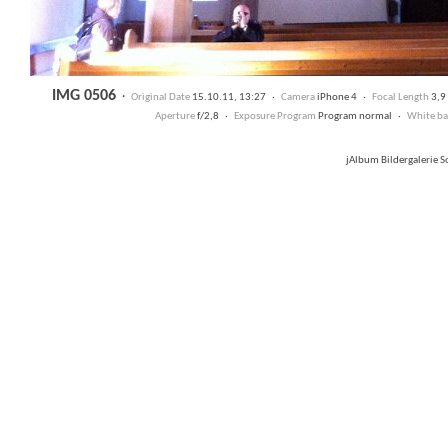
IMG 0506
·
Original Date
15.10.11, 13:27 ·
Camera
iPhone 4 ·
Focal Length
3,
Aperture
f/2,8 ·
Exposure Program
Program normal ·
White ba
jAlbum Bildergalerie 