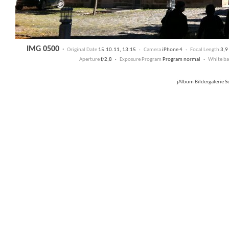
IMG 0500
·
Original Date
15.10.11, 13:15 ·
Camera
iPhone 4 ·
Focal Length
3,
Aperture
f/2,8 ·
Exposure Program
Program normal ·
White ba
jAlbum Bildergalerie 